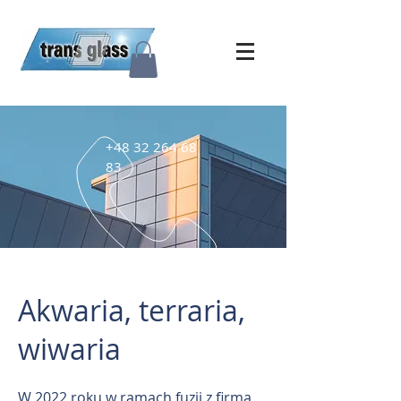
+48 32 264 68
83
Akwaria, terraria,
wiwaria
W 2022 roku w ramach fuzji z firmą